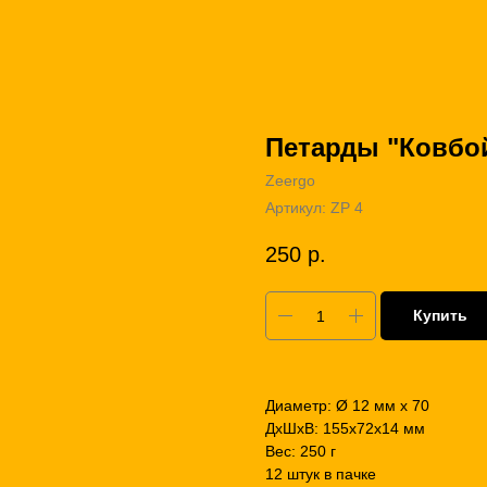
Петарды "Ковбо
Zeergo
Артикул:
ZP 4
250
р.
Купить
Диаметр: Ø 12 мм х 70
ДxШxВ: 155x72x14 мм
Вес: 250 г
12 штук в пачке