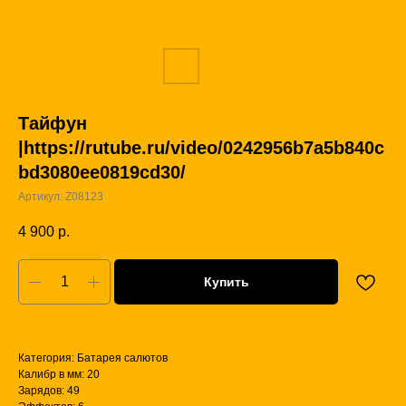
Тайфун
|https://rutube.ru/video/0242956b7a5b840c
bd3080ee0819cd30/
Артикул:
Z08123
4 900
р.
Купить
Категория: Батарея салютов
Калибр в мм: 20
Зарядов: 49